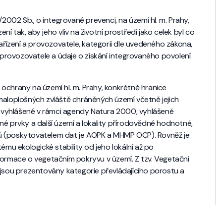
/2002 Sb., o integrované prevenci, na území hl. m. Prahy,
 tak, aby jeho vliv na životní prostředí jako celek byl co
zařízení a provozovatele, kategorii dle uvedeného zákona,
Č provozovatele a údaje o získání integrovaného povolení.
ochrany na území hl. m. Prahy, konkrétně hranice
maloplošných zvláště chráněných území včetně jejich
vyhlášené v rámci agendy Natura 2000, vyhlášené
né prvky a další území a lokality přírodovědné hodnotné,
ů (poskytovatelem dat je AOPK a MHMP OCP). Rovněž je
u ekologické stability od jeho lokální až po
formace o vegetačním pokryvu v území. Z tzv. Vegetační
 jsou prezentovány kategorie převládajícího porostu a