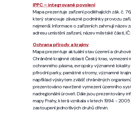
IPPC – integrované povolení
Mapa prezentuje zařízení podléhajících zák. č. 76
který stanovuje závazné podmínky provozu zařízení
nejmenší. Informace o zařízeních zahrnují název 
adresu umístění zařízení, název městské části, I
Ochrana přírody a krajiny
Mapa prezentuje aktuální stav územní a druhové 
Chráněné krajinné oblasti Český kras, vymezení 
ochranného pásma, evropsky významné lokality 
přírodní parky, památné stromy, významné krajin
například výskytem zvlášť chráněných organism
prezentováno navržené vymezení územního systém
nadregionální úroveň. Dále jsou prezentovány in
mapy Prahy, která vznikala v letech 1994 - 2005
zastoupení jednotlivých druhů dřevin.