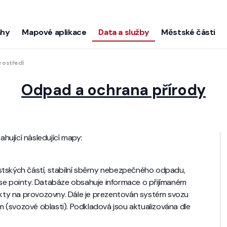
ahy
Mapové aplikace
Data a služby
Městské části
prostředí
Odpad a ochrana přírody
ující následující mapy:
stských částí, stabilní sběrny nebezpečného odpadu,
use pointy. Databáze obsahuje informace o přijímaném
ty na provozovny. Dále je prezentován systém svozu
 (svozové oblasti). Podkladová jsou aktualizována dle