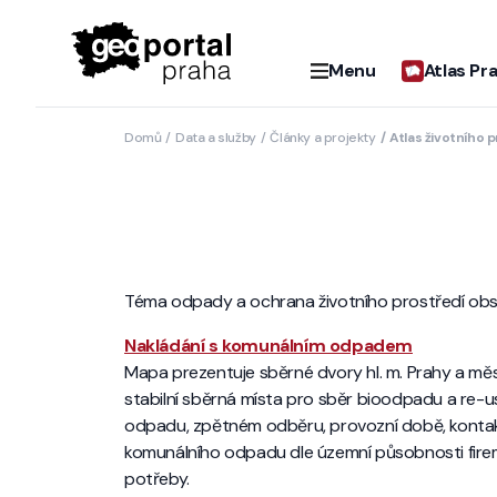
Menu
Atlas Pr
Domů
Data a služby
Články a projekty
Atlas životního 
Téma odpady a ochrana životního prostředí obsah
Nakládání s komunálním odpadem
Mapa prezentuje sběrné dvory hl. m. Prahy a mě
stabilní sběrná místa pro sběr bioodpadu a re-
odpadu, zpětném odběru, provozní době, kontak
komunálního odpadu dle územní působnosti firem
potřeby.