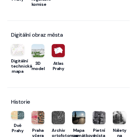
komise
Digitální obraz města
Digitální
3D
Atlas
technická
model
Prahy
mapa
Historie
Dvě
Praha
Archiv
Mapa
Pietní
Nálety
Prahy
včera
ortofotomap
památkové
místa
na