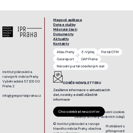
Mapové aplikace
Data a služby
Městské části
Dokumenty
Aktuality
Kontakty
Atlas Prahy
E-Výdej
Portál DTM
Georeport
ÚAP Praha
Národní portál otevřených dat
Institut plánování a
rozvoje hl. města Prahy
Vyšehradská 57, 128 00
ODBĚR NEWSLETTERU
Praha 2
Zasíláme informace o aktualizacích
dat, novinky a další důležité
info@geoportalpraha.cz
informace
Chci odebírat newsletter
Změnit nastavení cookies
Zásady ochrany osobních údajů
© Institut plánování a rozvoje
Prohlášení o
hlavního města Prahy, všechna
přístupnosti