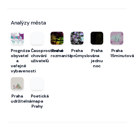
Analýzy města
Prognóza
Časoprostorové
Praha
Praha
Praha
Praha
obyvatel
chování
rozmanitá
průmyslová
na
15minutová
a
uživatelů
jednu
veřejné
noc
vybavenosti
Praha
Poetická
udržitelná
mapa
Prahy