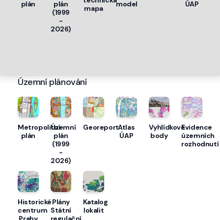
technická
plán
plán
model
ÚAP
mapa
(1999
-
2026)
Územní plánování
Metropolitní
Územní
Georeport
Atlas
Vyhlídkové
Evidence
plán
plán
ÚAP
body
územních
(1999
rozhodnutí
-
2026)
Historické
Plány
Katalog
centrum
Státní
lokalit
Prahy
regulační