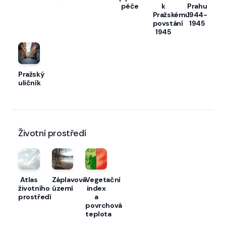
péče
k
Prahu
Pražskému
1944-
povstání
1945
1945
Pražský
uličník
Životní prostředí
Atlas
Záplavová
Vegetační
životního
území
index
prostředí
a
povrchová
teplota