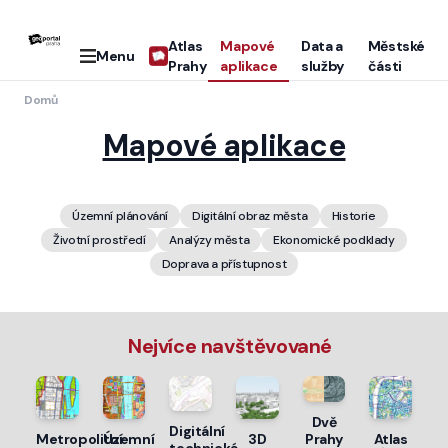
Atlas
Mapové
Data a
Městské
Menu
Prahy
aplikace
služby
části
Domů
Mapové aplikace
Územní plánování
Digitální obraz města
Historie
Životní prostředí
Analýzy města
Ekonomické podklady
Doprava a přístupnost
Nejvíce navštěvované
Dvě
Digitální
Metropolitní
Územní
3D
Atlas
Prahy